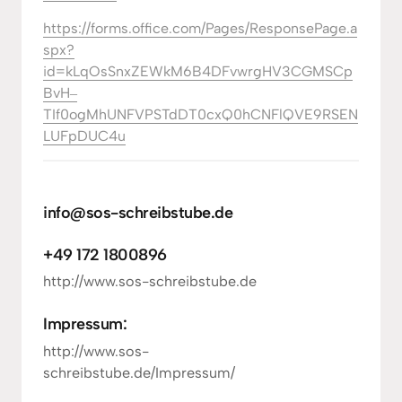
https://forms.office.com/Pages/ResponsePage.a
spx?
id=kLqOsSnxZEWkM6B4DFvwrgHV3CGMSCp
BvH‒
TIf0ogMhUNFVPSTdDT0cxQ0hCNFlQVE9RSEN
LUFpDUC4u
info@sos-schreibstube.de
+49 172 1800896
http://www.sos-schreibstube.de
Impressum:
http://www.sos-
schreibstube.de/Impressum/