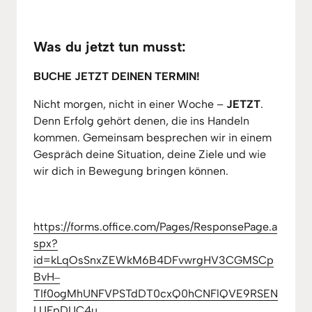
Was du jetzt tun musst:
BUCHE JETZT DEINEN TERMIN! 
Nicht morgen, nicht in einer Woche – 
JETZT
. 
Denn Erfolg gehört denen, die ins Handeln 
kommen. Gemeinsam besprechen wir in einem 
Gespräch deine Situation, deine Ziele und wie 
wir dich in Bewegung bringen können.
https://forms.office.com/Pages/ResponsePage.a
spx?
id=kLqOsSnxZEWkM6B4DFvwrgHV3CGMSCp
BvH‒
TIf0ogMhUNFVPSTdDT0cxQ0hCNFlQVE9RSEN
LUFpDUC4u